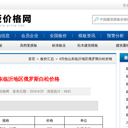
客
购信息
会员企业
全国板价
模板资讯
预警分析
板
高档复膜板
标准板业
松木建筑模板
建筑覆
最
首页
＞
板价汇总
＞
4月份山东临沂地区俄罗斯白松价格
·
·
东临沂地区俄罗斯白松价格
·
网 发布日期：2010/4/29 浏览统计：6845
·
·
·
·
规格
价格
单位
·