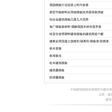
·
我国模板行业应跟上时代发展
·
新型节能材料应用使模板技术获得新突破
·
铝合金建筑模板凸显九大优势
·
推广模板新材料 缓解我国木材供需矛盾
·
给盲目使用塑料建筑模板的建筑商提个醒
·
建桥必用混凝土脱模剂 隔离剂 模板漆 防锈漆
·
铁木菜墩
·
标准板业
·
松木建筑模板
·
建筑覆模板
·
防滑覆模板
中国建筑模板价格网所刊载内容
运营：建筑
建筑