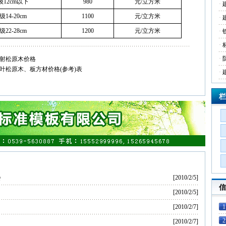
级12cm以下
980
元/立方米
·
级14-20cm
1100
元/立方米
·
级22-28cm
1200
元/立方米
·
·
·
辐射松原木价格
落叶松原木、板方材价格(参考)表
·
栏
会
[2010/2/5]
信
[2010/2/5]
[2010/2/7]
1
2
[2010/2/7]