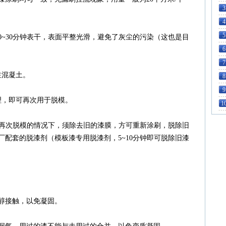
3
4
5
0~30分钟表干，表面平整光滑，避免了灰尘的污染（这也是目
6
7
注混凝土。
8
9
理，即可再次用于脱模。
1
足再次脱模的情况下，须除去旧的漆膜，方可重新涂刷，脱除旧
配套的脱漆剂（模板漆专用脱漆剂，5~10分钟即可脱除旧漆
醇接触，以免凝固。