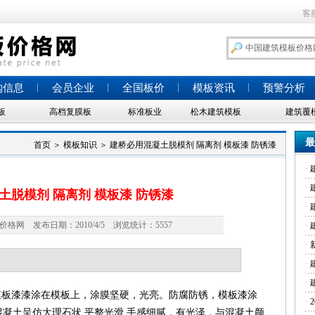
客
购信息
会员企业
全国板价
模板资讯
预警分析
板
高档复膜板
标准板业
松木建筑模板
建筑覆
最
首页
＞
模板知识
＞
建桥必用混凝土脱模剂 隔离剂 模板漆 防锈漆
·
·
土脱模剂 隔离剂 模板漆 防锈漆
·
网 发布日期：2010/4/5 浏览统计：5557
·
·
·
·
模板漆漆涂在模板上，涂膜坚硬，光亮。防腐防锈，模板漆涂
·
混凝土呈仿大理石状,平整光滑,手感细腻，有光泽，与混凝土颜