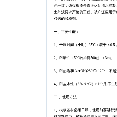
色一致，该模板漆是真正达到清水混凝
土外观要求严格的工程。被广泛应用于
必选的脱模剂。
一、主要性能：
1、干燥时间（小时）25℃：表干＜0.5
2、耐磨性（500转加荷500g）＜3mg
3、耐热饱和Ｃa(OH)280℃≥120h，
4、耐盐水性（3％ＮaCl）≥1个月,不生
二 、使用方法
1、模板基材必须干燥，使用前要进行
材的粘结力，模板漆涂刷不宜过厚，该