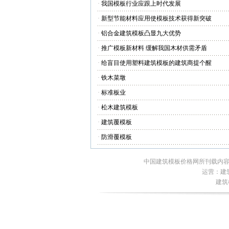
·
我国模板行业应跟上时代发展
·
新型节能材料应用使模板技术获得新突破
·
铝合金建筑模板凸显九大优势
·
推广模板新材料 缓解我国木材供需矛盾
·
给盲目使用塑料建筑模板的建筑商提个醒
·
铁木菜墩
·
标准板业
·
松木建筑模板
·
建筑覆模板
·
防滑覆模板
中国建筑模板价格网所刊载内容
运营：建筑
建筑