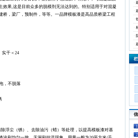
·
土效果,这是目前众多的脱模剂无法达到的。特别适用于对混凝
·
建桥，梁厂，预制件，等等。一品牌模板漆是高品质桥梁工程
·
·
·
·
，实干＜24
栏
不起泡，不脱落
锈
信
1
清除浮尘（锈）、去除油污（蜡）等处理，以提高模板漆对基
2
漆涂刷均匀一致，无漏刷挂流现象，用量一般为20平方米/千