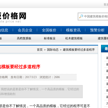
客
购信息
会员企业
全国板价
模板资讯
预警分析
板
高档复膜板
标准板业
松木建筑模板
建筑覆
最
首页
＞
国际动态
＞
建筑模板要经过多道程序
·
·
筑模板要经过多道程序
·
网 发布日期：2017/3/23 浏览统计：2686
·
·
，我想说的是那是你不了解情况，一个高品质的模板，它经过的
·
料和增强助剂
·
·
那是你不了解情况，一个高品质的模板，它经过的程序可是不