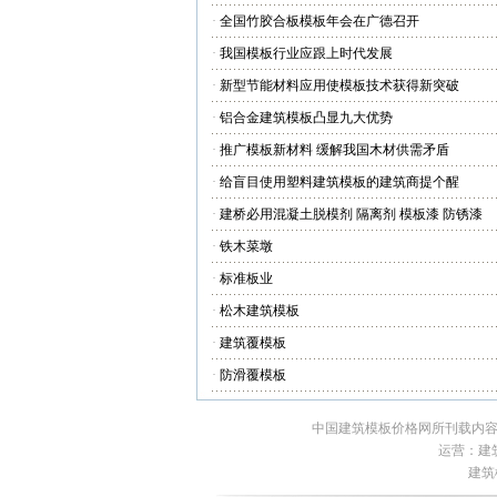
·
全国竹胶合板模板年会在广德召开
·
我国模板行业应跟上时代发展
·
新型节能材料应用使模板技术获得新突破
·
铝合金建筑模板凸显九大优势
·
推广模板新材料 缓解我国木材供需矛盾
·
给盲目使用塑料建筑模板的建筑商提个醒
·
建桥必用混凝土脱模剂 隔离剂 模板漆 防锈漆
·
铁木菜墩
·
标准板业
·
松木建筑模板
·
建筑覆模板
·
防滑覆模板
中国建筑模板价格网所刊载内容
运营：建筑
建筑